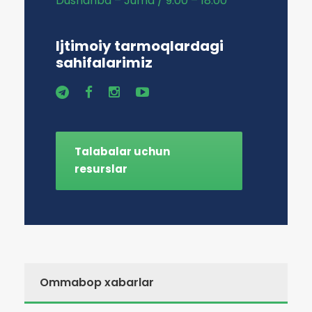
Dushanba – Juma / 9:00 – 18:00
Ijtimoiy tarmoqlardagi
sahifalarimiz
Talabalar uchun
resurslar
Ommabop xabarlar