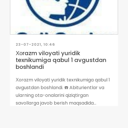
23-07-2021, 10:46
Хоrazm viloyati yuridik
texnikumiga qabul 1 avgustdan
boshlandi
Хоrazm viloyati yuridik texnikumiga qabul 1
avgustdan boshlandi. ☎️ Abiturientlar va
ularning ota-onalarini qiziqtirgan
savollarga javob berish maqsadida...