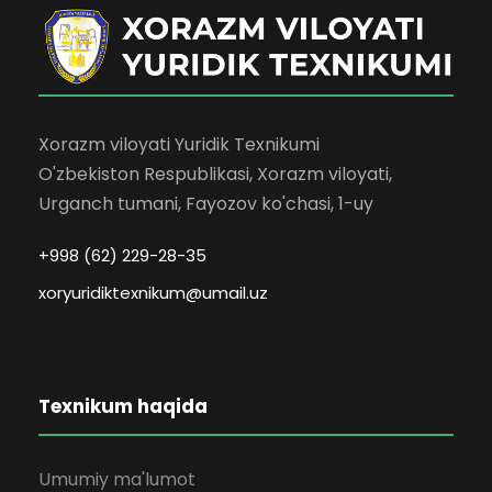
Xorazm viloyati Yuridik Texnikumi
O'zbekiston Respublikasi, Xorazm viloyati,
Urganch tumani, Fayozov ko'chasi, 1-uy
+998 (62) 229-28-35
xoryuridiktexnikum@umail.uz
Texnikum haqida
Umumiy ma'lumot