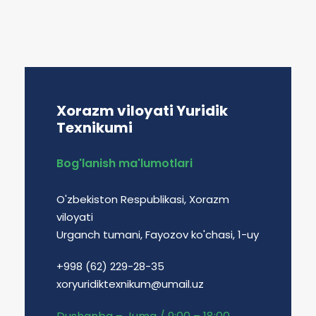
Xorazm viloyati Yuridik
Texnikumi
Bog'lanish ma'lumotlari
O'zbekiston Respublikasi, Xorazm
viloyati
Urganch tumani, Fayozov ko'chasi, 1-uy
+998 (62) 229-28-35
xoryuridiktexnikum@umail.uz