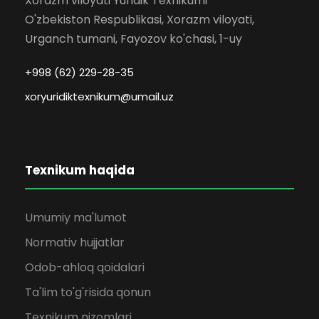
Xorazm viloyati Yuridik Texnikumi
O'zbekiston Respublikasi, Xorazm viloyati,
Urganch tumani, Fayozov ko'chasi, 1-uy
+998 (62) 229-28-35
xoryuridiktexnikum@umail.uz
Texnikum haqida
Umumiy ma'lumot
Normativ hujjatlar
Odob-ahloq qoidalari
Ta'lim to'g'risida qonun
Texnikum nizomlari