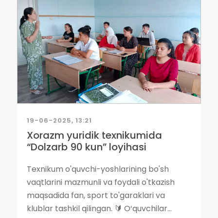
19-06-2025, 13:21
Xorazm yuridik texnikumida
“Dolzarb 90 kun” loyihasi
Texnikum o'quvchi-yoshlarining bo'sh
vaqtlarini mazmunli va foydali o'tkazish
maqsadida fan, sport to'garaklari va
klublar tashkil qilingan. 🔰 O‘quvchilar...