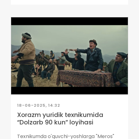
18-06-2025, 14:32
Xorazm yuridik texnikumida
“Dolzarb 90 kun” loyihasi
Texnikumda o'quvchi-yoshlarga "Meros"