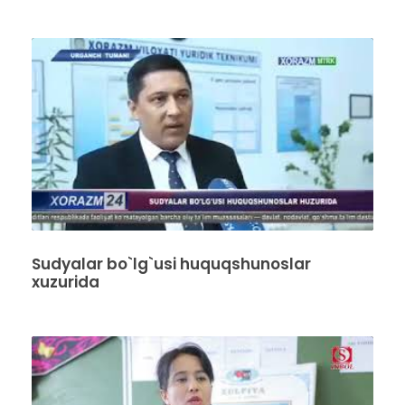
Sudyalar bo`lg`usi huquqshunoslar
xuzurida