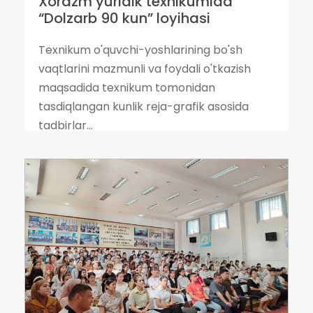
Xorazm yuridik texnikumida
“Dolzarb 90 kun” loyihasi
Texnikum o'quvchi-yoshlarining bo'sh
vaqtlarini mazmunli va foydali o'tkazish
maqsadida texnikum tomonidan
tasdiqlangan kunlik reja-grafik asosida
tadbirlar...