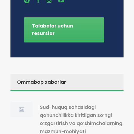
Talabalar uchun
resurslar
Ommabop xabarlar
Sud-huquq sohasidagi
qonunchilikka kiritilgan so‘ngi
o‘zgartirish va qo‘shimchalarning
mazmun-mohiyati