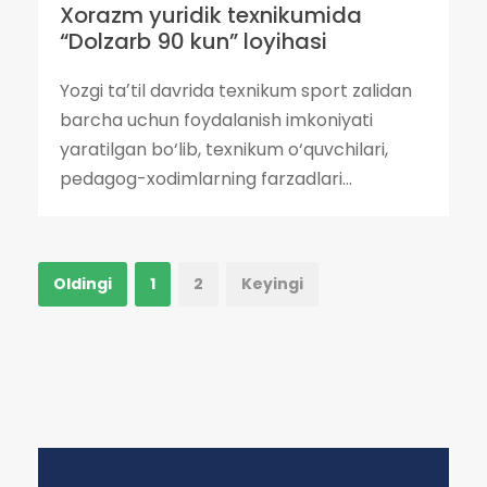
Xorazm yuridik texnikumida
“Dolzarb 90 kun” loyihasi
Yozgi taʼtil davrida texnikum sport zalidan
barcha uchun foydalanish imkoniyati
yaratilgan bo‘lib, texnikum o‘quvchilari,
pedagog-xodimlarning farzadlari...
Oldingi
1
2
Keyingi