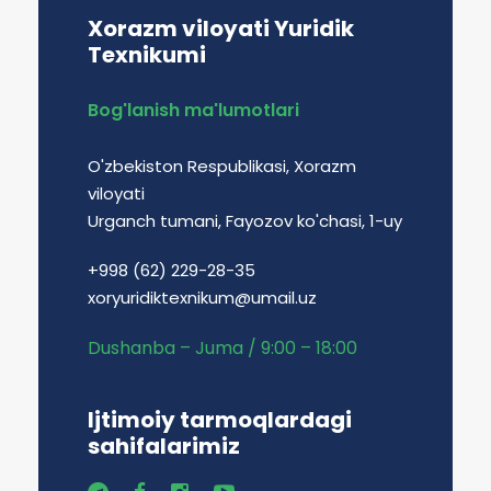
Xorazm viloyati Yuridik
Texnikumi
Bog'lanish ma'lumotlari
O'zbekiston Respublikasi, Xorazm
viloyati
Urganch tumani, Fayozov ko'chasi, 1-uy
+998 (62) 229-28-35
xoryuridiktexnikum@umail.uz
Dushanba – Juma / 9:00 – 18:00
Ijtimoiy tarmoqlardagi
sahifalarimiz