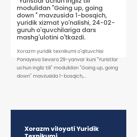
"Yuristlar uchun ingliz tili"
modulidan "Going up, going
down " mavzusida 1-bosqich,
yuridik xizmat yo'nalishi, 24-02-
guruh o'quvchilariga dars
mashg'ulotini o'tkazdi.
Xorazm yuridik texnikumi o'qituvchisi
Panayeva Sevara 29-yanvar kuni "Yuristlar
uchun ingliz tili" modulidan "Going up, going
down" mavzusida 1-bosqich,...
Xorazm viloyati Yuridik
Texnikumi