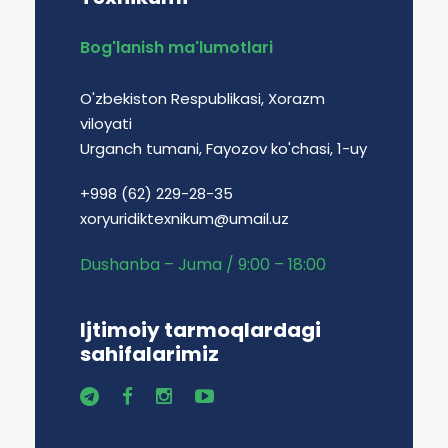
Bog'lanish ma'lumotlari
O'zbekiston Respublikasi, Xorazm
viloyati
Urganch tumani, Fayozov ko'chasi, 1-uy
+998 (62) 229-28-35
xoryuridiktexnikum@umail.uz
Dushanba – Juma / 9:00 – 18:00
Ijtimoiy tarmoqlardagi
sahifalarimiz