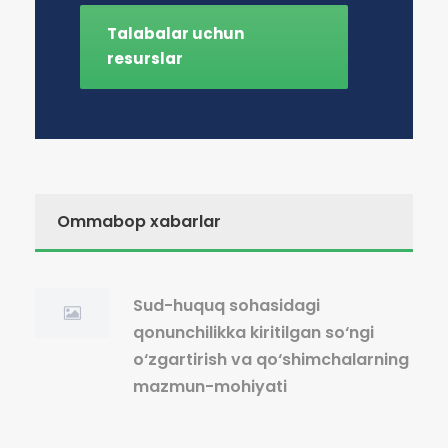
Talabalar uchun
resurslar
Ommabop xabarlar
Sud-huquq sohasidagi
qonunchilikka kiritilgan so‘ngi
o‘zgartirish va qo‘shimchalarning
mazmun-mohiyati