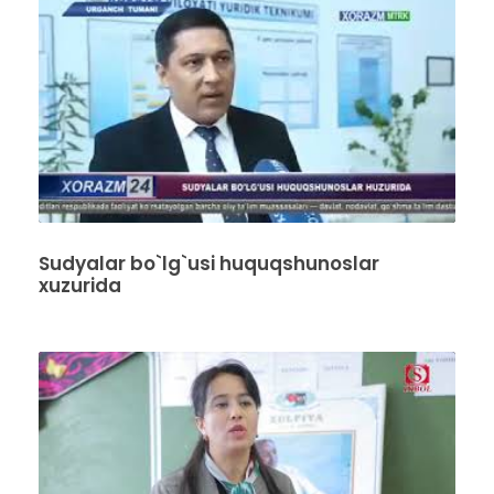
Sudyalar bo`lg`usi huquqshunoslar
xuzurida