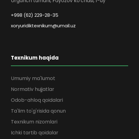
Urganch tumani, Fayozov ko'chasi, 1-uy
+998 (62) 229-28-35
xoryuridiktexnikum@umail.uz
Texnikum haqida
Umumiy ma'lumot
Normativ hujjatlar
Odob-ahloq qoidalari
Ta'lim to'g'risida qonun
Texnikum nizomlari
Ichki tartib qoidalar