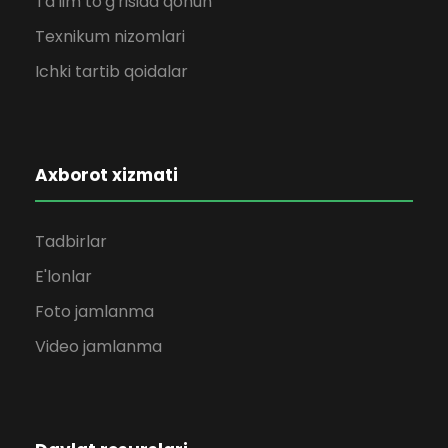
Ta'lim to'g'risida qonun
Texnikum nizomlari
Ichki tartib qoidalar
Axborot xizmati
Tadbirlar
E'lonlar
Foto jamlanma
Video jamlanma