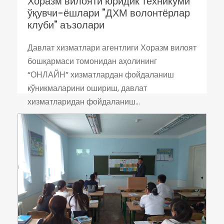
Хоразм вилояти юридик техникуми
ўқувчи-ёшлари "ДХМ волонтёрлар
клуби" аъзолари
Давлат хизматлари агентлиги Хоразм вилоят
бошқармаси томонидан аҳолининг
“ОНЛАЙН” хизматлардан фойдаланиш
кўникмаларини ошириш, давлат
хизматларидан фойдаланиш...