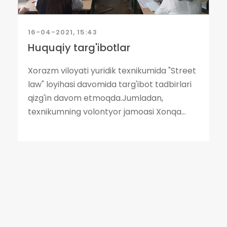
16-04-2021, 15:43
Huquqiy targ'ibotlar
Xorazm viloyati yuridik texnikumida "Street
law" loyihasi davomida targ'ibot tadbirlari
qizg'in davom etmoqda.Jumladan,
texnikumning volontyor jamoasi Xonqa...