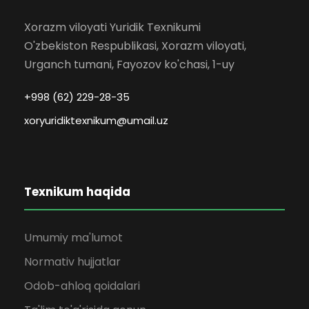
Xorazm viloyati Yuridik Texnikumi
O'zbekiston Respublikasi, Xorazm viloyati,
Urganch tumani, Fayozov ko'chasi, 1-uy
+998 (62) 229-28-35
xoryuridiktexnikum@umail.uz
Texnikum haqida
Umumiy ma'lumot
Normativ hujjatlar
Odob-ahloq qoidalari