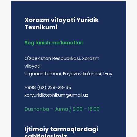
Xorazm viloyati Yuridik
Texnikumi
Bog'lanish ma'lumotlari
O'zbekiston Respublikasi, Xorazm
viloyati
Urganch tumani, Fayozov ko'chasi, 1-uy
+998 (62) 229-28-35
xoryuridiktexnikum@umail.uz
Dushanba – Juma / 9:00 – 18:00
Ijtimoiy tarmoqlardagi
sahifalarimiz