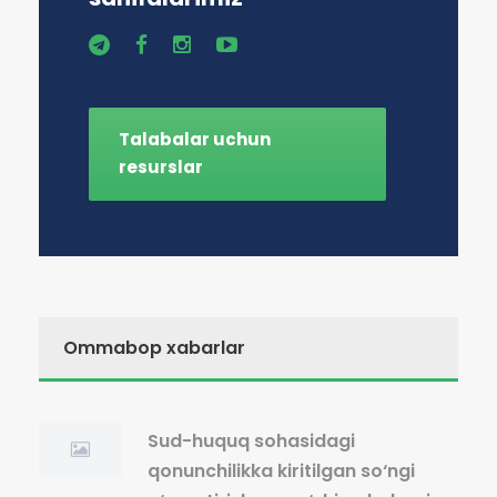
Talabalar uchun
resurslar
Ommabop xabarlar
Sud-huquq sohasidagi
qonunchilikka kiritilgan so‘ngi