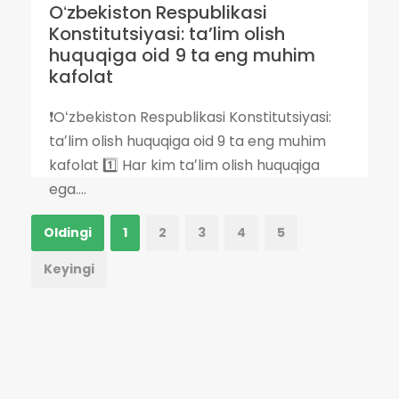
Oʻzbekiston Respublikasi
Konstitutsiyasi: taʼlim olish
huquqiga oid 9 ta eng muhim
kafolat
❗️Oʻzbekiston Respublikasi Konstitutsiyasi:
taʼlim olish huquqiga oid 9 ta eng muhim
kafolat 1️⃣ Har kim taʼlim olish huquqiga
ega....
Oldingi
1
2
3
4
5
Keyingi