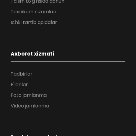
Ta'lim to'g'risida qonun
Texnikum nizomlari
Ichki tartib qoidalar
Axborot xizmati
Tadbirlar
E'lonlar
Foto jamlanma
Video jamlanma