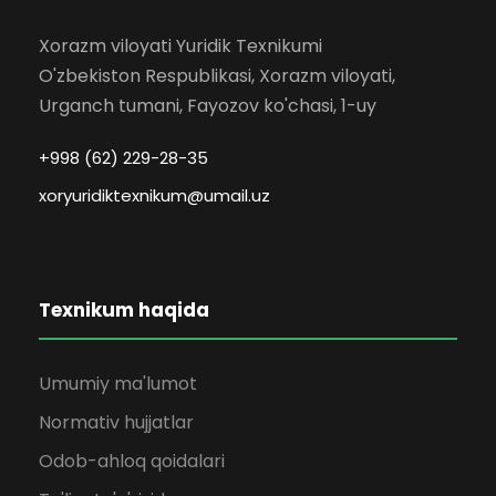
Xorazm viloyati Yuridik Texnikumi
O'zbekiston Respublikasi, Xorazm viloyati,
Urganch tumani, Fayozov ko'chasi, 1-uy
+998 (62) 229-28-35
xoryuridiktexnikum@umail.uz
Texnikum haqida
Umumiy ma'lumot
Normativ hujjatlar
Odob-ahloq qoidalari