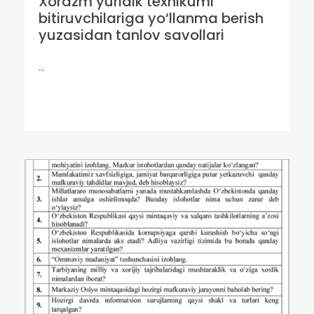
Xorazm yuridik texnikumi
bitiruvchilariga yo‘llanma berish
yuzasidan tanlov savollari
...