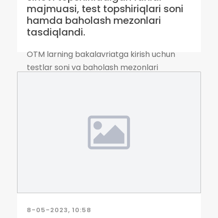
majmuasi, test topshiriqlari soni
hamda baholash mezonlari
tasdiqlandi.
OTM larning bakalavriatga kirish uchun
testlar soni va baholash mezonlari
tasdiqlandi 🔰 Respublika oliy taʼlim
muassasalarining bakalavriat taʼlim...
8-05-2023, 10:58