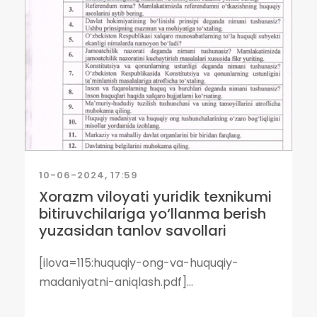
10-06-2024, 17:59
Xorazm viloyati yuridik texnikumi
bitiruvchilariga yo‘llanma berish
yuzasidan tanlov savollari
[ilova=115:huquqiy-ong-va-huquqiy-
madaniyatni-aniqlash.pdf]...