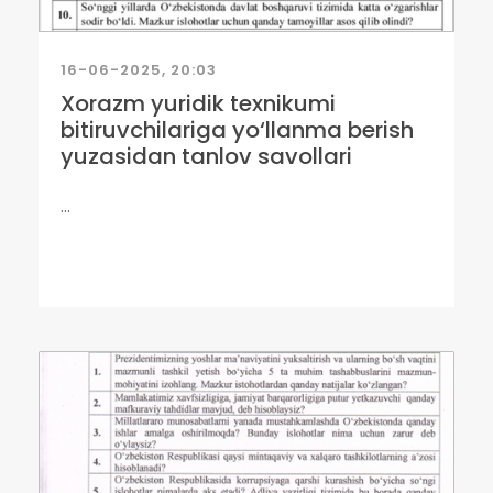
16-06-2025, 20:03
Xorazm yuridik texnikumi
bitiruvchilariga yo‘llanma berish
yuzasidan tanlov savollari
...