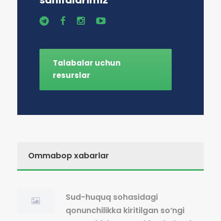
sahifalarimiz
Talabalar uchun
resurslar
Ommabop xabarlar
Sud-huquq sohasidagi
qonunchilikka kiritilgan so‘ngi