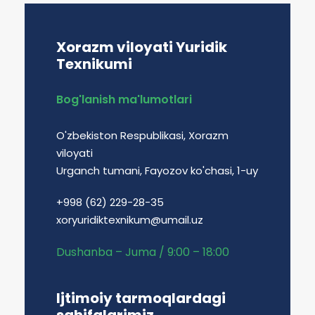
Xorazm viloyati Yuridik
Texnikumi
Bog'lanish ma'lumotlari
O'zbekiston Respublikasi, Xorazm
viloyati
Urganch tumani, Fayozov ko'chasi, 1-uy
+998 (62) 229-28-35
xoryuridiktexnikum@umail.uz
Dushanba – Juma / 9:00 – 18:00
Ijtimoiy tarmoqlardagi