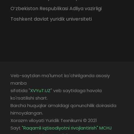
O‘zbekiston Respublikasi Adliya vazirligi
Toshkent davlat yuridik universiteti
Veb-saytdan ma'lumot ko'chirilganda asosiy
manba
sifatida "
XVYuT.UZ
" veb saytidaga havola
ko'rsatilishi shart.
Barcha huquqlar amaldagi qonunchilik doirasida
himoyalangan.
Xorazm viloyati Yuridik Texnikumi © 2021
Sayt
"Raqamli iqtisodiyotni rivojlantirish" MCHJ