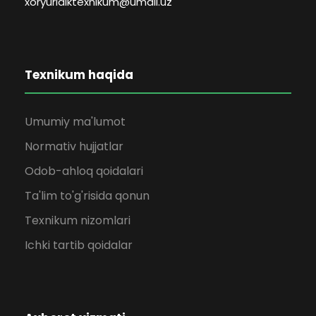
xoryuridiktexnikum@umail.uz
Texnikum haqida
Umumiy ma'lumot
Normativ hujjatlar
Odob-ahloq qoidalari
Ta'lim to'g'risida qonun
Texnikum nizomlari
Ichki tartib qoidalar