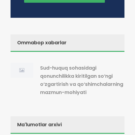
Ommabop xabarlar
Sud-huquq sohasidagi
qonunchilikka kiritilgan so‘ngi
o‘zgartirish va qo‘shimchalarning
mazmun-mohiyati
Ma'lumotlar arxivi