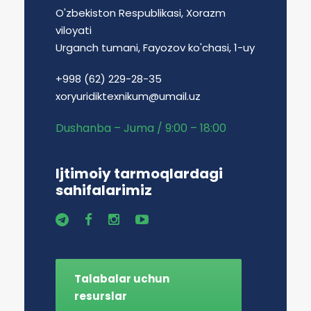
O'zbekiston Respublikasi, Xorazm
viloyati
Urganch tumani, Fayozov ko'chasi, 1-uy
+998 (62) 229-28-35
xoryuridiktexnikum@umail.uz
Dushanba – Juma / 9:00 – 18:00
Ijtimoiy tarmoqlardagi
sahifalarimiz
Talabalar uchun
resurslar