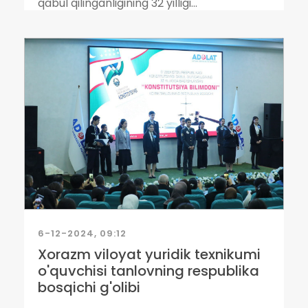
qabul qilinganligining 32 yilligi...
6-12-2024, 09:12
Xorazm viloyat yuridik texnikumi
o'quvchisi tanlovning respublika
bosqichi g'olibi