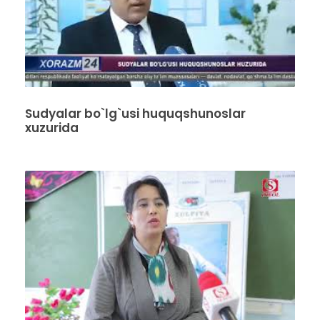
Sudyalar bo`lg`usi huquqshunoslar
xuzurida