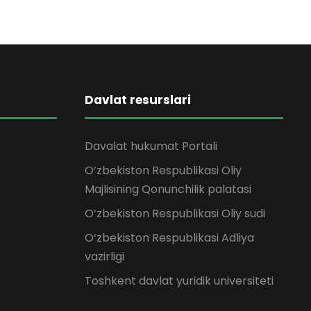
Davlat resurslari
Davalat hukumat Portali
O‘zbekiston Respublikasi Oliy
Majlisining Qonunchilik palatasi
O‘zbekiston Respublikasi Oliy sudi
O‘zbekiston Respublikasi Adliya
vazirligi
Toshkent davlat yuridik universiteti