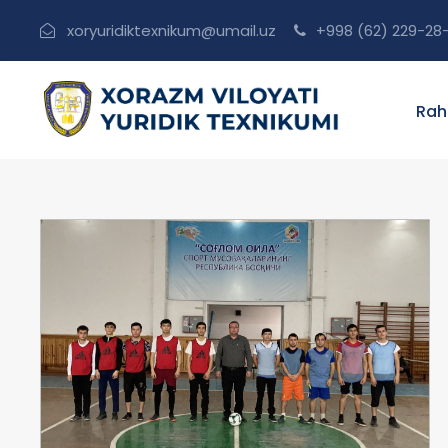
xoryuridiktexnikum@umail.uz
+998 (62) 229-28
Rah