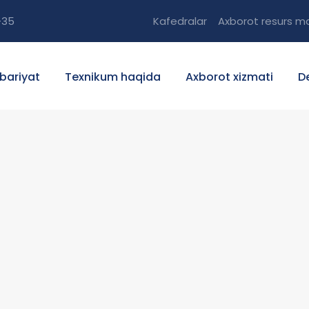
-35
Kafedralar
Axborot resurs ma
bariyat
Texnikum haqida
Axborot xizmati
D