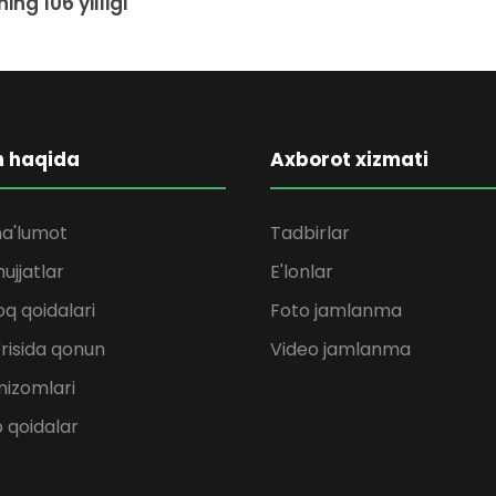
ing 106 yilligi
m haqida
Axborot xizmati
a'lumot
Tadbirlar
ujjatlar
E'lonlar
q qoidalari
Foto jamlanma
'risida qonun
Video jamlanma
nizomlari
b qoidalar