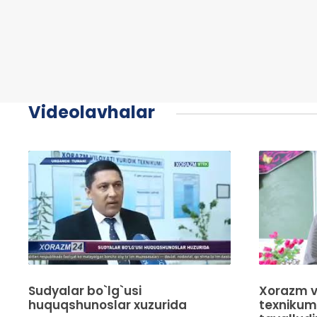
Videolavhalar
Sudyalar bo`lg`usi
Xorazm vi
huquqshunoslar xuzurida
texnikumi