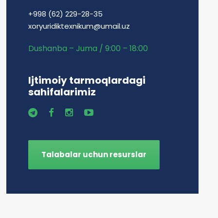
+998 (62) 229-28-35
xoryuridiktexnikum@umail.uz
Dushanba – Juma / 9:00 – 18:00
Ijtimoiy tarmoqlardagi
sahifalarimiz
Talabalar uchun resurslar