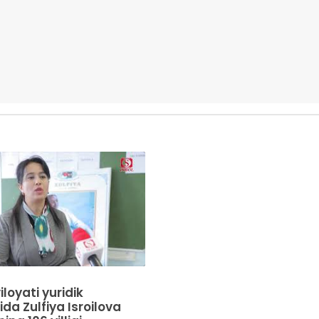
loyati yuridik
da Zulfiya Isroilova