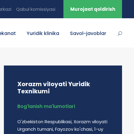
rkazi
Qabul komissiyasi
Murojaat qoldirish
ekanat
Yuridik klinika
Savol-javoblar
Xorazm viloyati Yuridik
Texnikumi
Bog'lanish ma'lumotlari
O'zbekiston Respublikasi, Xorazm viloyati
Urganch tumani, Fayozov ko'chasi, 1-uy