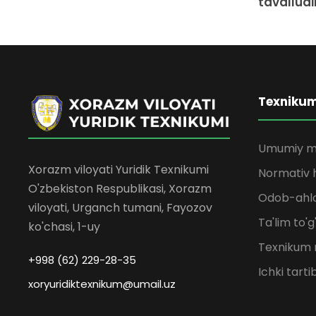
tavalludin
Texniku
Umumiy m
Xorazm viloyati Yuridik Texnikumi
Normativ h
O'zbekiston Respublikasi, Xorazm
Odob-ahlo
viloyati, Urganch tumani, Fayozov
Ta'lim to'g
ko'chasi, 1-uy
Texnikum 
+998 (62) 229-28-35
Ichki tarti
xoryuridiktexnikum@umail.uz