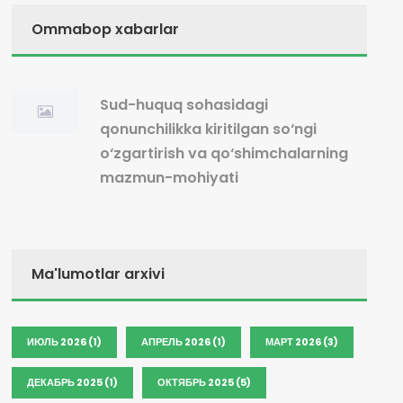
Ommabop xabarlar
Sud-huquq sohasidagi
qonunchilikka kiritilgan so‘ngi
o‘zgartirish va qo‘shimchalarning
mazmun-mohiyati
Ma'lumotlar arxivi
ИЮЛЬ 2026 (1)
АПРЕЛЬ 2026 (1)
МАРТ 2026 (3)
ДЕКАБРЬ 2025 (1)
ОКТЯБРЬ 2025 (5)