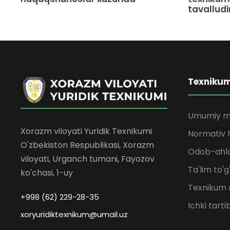
tavalludin
Texniku
Umumiy m
Xorazm viloyati Yuridik Texnikumi
Normativ h
O'zbekiston Respublikasi, Xorazm
Odob-ahlo
viloyati, Urganch tumani, Fayozov
Ta'lim to'g
ko'chasi, 1-uy
Texnikum 
+998 (62) 229-28-35
Ichki tarti
xoryuridiktexnikum@umail.uz