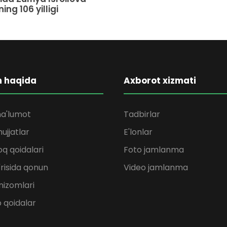
ing 106 yilligi
m haqida
Axborot xizmati
a'lumot
Tadbirlar
ujjatlar
E'lonlar
q qoidalari
Foto jamlanma
'risida qonun
Video jamlanma
nizomlari
b qoidalar