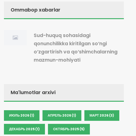
Ommabop xabarlar
Sud-huquq sohasidagi
qonunchilikka kiritilgan so‘ngi
o‘zgartirish va qo‘shimchalarning
mazmun-mohiyati
Ma'lumotlar arxivi
ИЮЛЬ 2026 (1)
АПРЕЛЬ 2026 (1)
МАРТ 2026 (3)
ДЕКАБРЬ 2025 (1)
ОКТЯБРЬ 2025 (5)