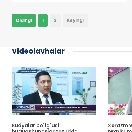
Oldingi
1
2
Keyingi
Videolavhalar
Sudyalar bo`lg`usi
Xorazm vi
huquqshunoslar xuzurida
texnikumi