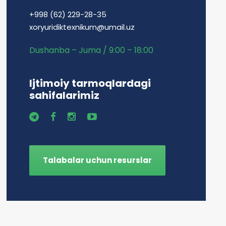
+998 (62) 229-28-35
xoryuridiktexnikum@umail.uz
Dushanba – Juma / 9:00 – 18:00
Ijtimoiy tarmoqlardagi
sahifalarimiz
Talabalar uchun resurslar