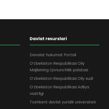
Davlat resurslari
Davalat hukumat Portali
O‘zbekiston Respublikasi Oliy
Majlisining Qonunchilik palatasi
O‘zbekiston Respublikasi Oliy sudi
O‘zbekiston Respublikasi Adliya
vazirligi
Toshkent davlat yuridik universiteti