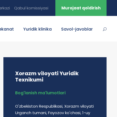
rkazi
Qabul komissiyasi
Murojaat qoldirish
ekanat
Yuridik klinika
Savol-javoblar
Xorazm viloyati Yuridik
Texnikumi
Bog'lanish ma'lumotlari
O'zbekiston Respublikasi, Xorazm viloyati
Urganch tumani, Fayozov ko'chasi, 1-uy