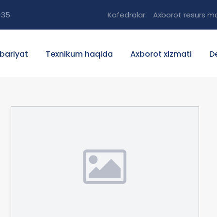
-35
Kafedralar
Axborot resurs ma
bariyat
Texnikum haqida
Axborot xizmati
D