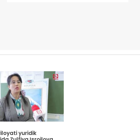
loyati yuridik
da Zulfiya Isroilova