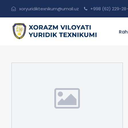
xoryuridiktexnikum@umail.uz
+998 (62) 229-28
Rah