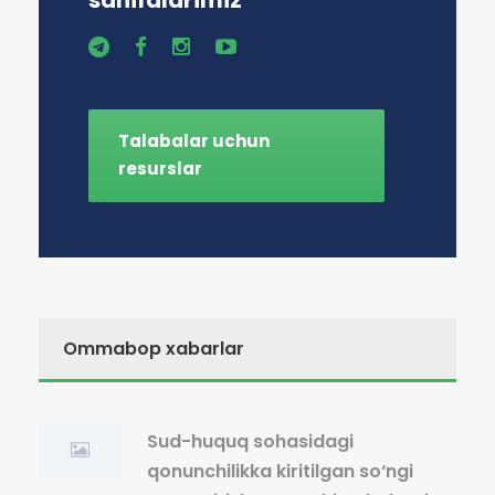
sahifalarimiz
Talabalar uchun
resurslar
Ommabop xabarlar
Sud-huquq sohasidagi
qonunchilikka kiritilgan so‘ngi