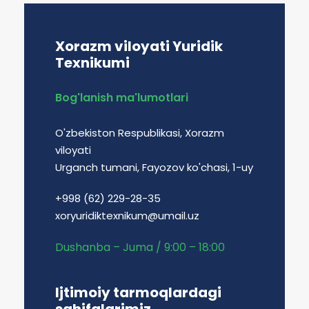
Xorazm viloyati Yuridik
Texnikumi
Bog'lanish ma'lumotlari
O'zbekiston Respublikasi, Xorazm
viloyati
Urganch tumani, Fayozov ko'chasi, 1-uy
+998 (62) 229-28-35
xoryuridiktexnikum@umail.uz
Dushanba – Juma / 9:00 – 18:00
Ijtimoiy tarmoqlardagi