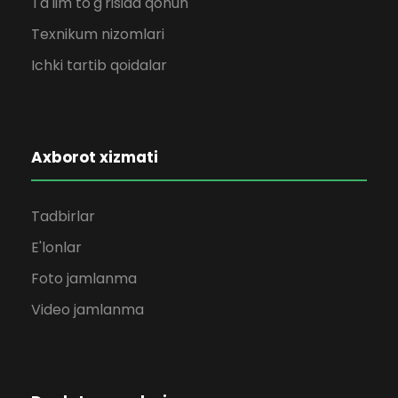
Ta'lim to'g'risida qonun
Texnikum nizomlari
Ichki tartib qoidalar
Axborot xizmati
Tadbirlar
E'lonlar
Foto jamlanma
Video jamlanma