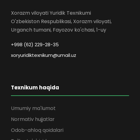
Xorazm viloyati Yuridik Texnikumi
O'zbekiston Respublikasi, Xorazm viloyati,
Urganch tumani, Fayozov ko'chasi, 1-uy
+998 (62) 229-28-35
xoryuridiktexnikum@umail.uz
Texnikum haqida
Umumiy ma'lumot
Normativ hujjatlar
Odob-ahloq qoidalari