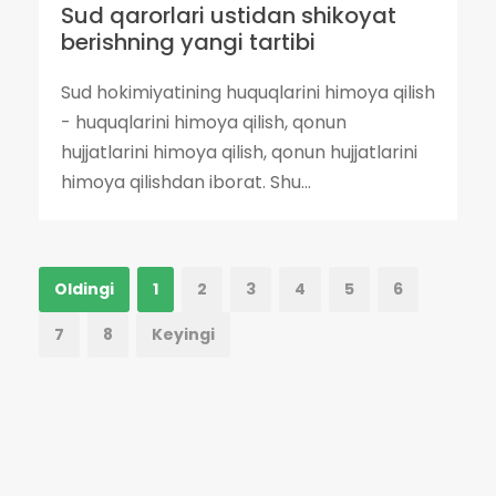
Sud qarorlari ustidan shikoyat
berishning yangi tartibi
Sud hokimiyatining huquqlarini himoya qilish
- huquqlarini himoya qilish, qonun
hujjatlarini himoya qilish, qonun hujjatlarini
himoya qilishdan iborat. Shu...
Oldingi
1
2
3
4
5
6
7
8
Keyingi