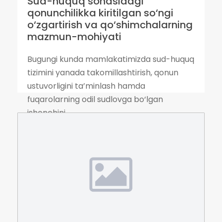
Sud-huquq sohasidagi
qonunchilikka kiritilgan so‘ngi
o‘zgartirish va qo‘shimchalarning
mazmun-mohiyati
Bugungi kunda mamlakatimizda sud-huquq
tizimini yanada takomillashtirish, qonun
ustuvorligini ta’minlash hamda
fuqarolarning odil sudlovga bo‘lgan
ishonchini...