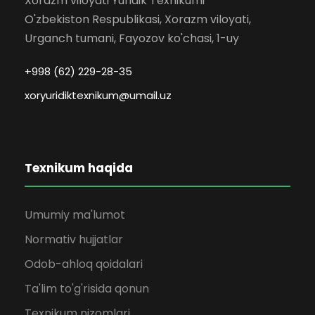
Xorazm viloyati Yuridik Texnikumi
O'zbekiston Respublikasi, Xorazm viloyati,
Urganch tumani, Fayozov ko'chasi, 1-uy
+998 (62) 229-28-35
xoryuridiktexnikum@umail.uz
Texnikum haqida
Umumiy ma'lumot
Normativ hujjatlar
Odob-ahloq qoidalari
Ta'lim to'g'risida qonun
Texnikum nizomlari