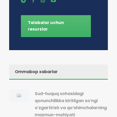
Talabalar uchun
resurslar
Ommabop xabarlar
Sud-huquq sohasidagi
qonunchilikka kiritilgan so‘ngi
o‘zgartirish va qo‘shimchalarning
mazmun-mohiyati