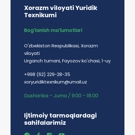
Xorazm viloyati Yuridik
Texnikumi
Bog'lanish ma'lumotlari
O'zbekiston Respublikasi, Xorazm
viloyati
Urganch tumani, Fayozov ko'chasi, 1-uy
+998 (62) 229-28-35
xoryuridiktexnikum@umail.uz
Dushanba – Juma / 9:00 – 18:00
Ijtimoiy tarmoqlardagi
sahifalarimiz