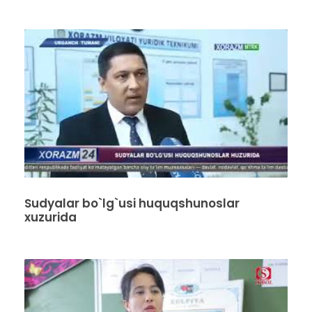
Sudyalar bo`lg`usi huquqshunoslar
xuzurida