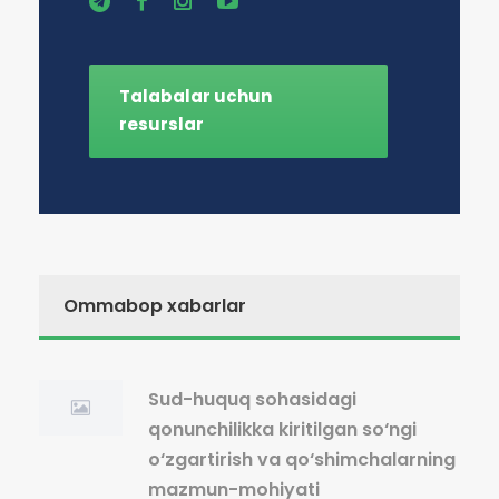
Talabalar uchun
resurslar
Ommabop xabarlar
Sud-huquq sohasidagi
qonunchilikka kiritilgan so‘ngi
o‘zgartirish va qo‘shimchalarning
mazmun-mohiyati