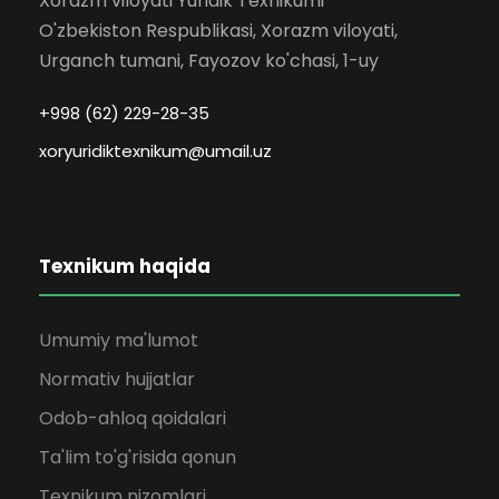
Xorazm viloyati Yuridik Texnikumi
O'zbekiston Respublikasi, Xorazm viloyati,
Urganch tumani, Fayozov ko'chasi, 1-uy
+998 (62) 229-28-35
xoryuridiktexnikum@umail.uz
Texnikum haqida
Umumiy ma'lumot
Normativ hujjatlar
Odob-ahloq qoidalari
Ta'lim to'g'risida qonun
Texnikum nizomlari