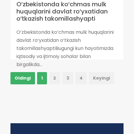
O‘zbekistonda ko‘chmas mulk
huquqlarini davlat ro‘yxatidan
o‘tkazish takomillashyapti
O‘zbekistonda ko‘chmas mulk huquqlarini
davlat ro‘yxatidan o‘tkazish
takomillashyaptiBugungi kun hayotimizda
iqtisodiy va ijtimoiy sohalar bilan
birgalikda...
Oldingi
1
2
3
4
Keyingi