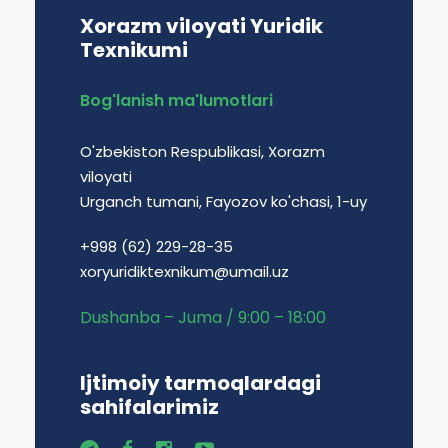
Xorazm viloyati Yuridik
Texnikumi
Bog'lanish ma'lumotlari
O'zbekiston Respublikasi, Xorazm
viloyati
Urganch tumani, Fayozov ko'chasi, 1-uy
+998 (62) 229-28-35
xoryuridiktexnikum@umail.uz
Dushanba – Juma / 9:00 – 18:00
Ijtimoiy tarmoqlardagi
sahifalarimiz