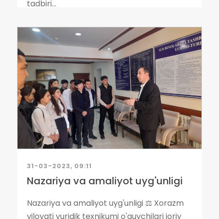
tadbiri...
31-03-2023, 09:11
Nazariya va amaliyot uyg'unligi
Nazariya va amaliyot uyg'unligi ⚖️ Xorazm
viloyati yuridik texnikumi o'quvchilari joriy