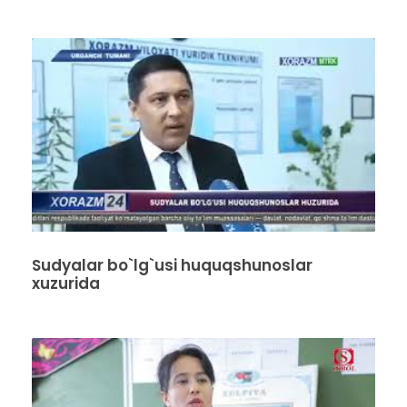
Sudyalar bo`lg`usi huquqshunoslar
xuzurida