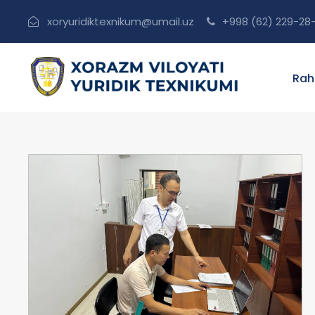
xoryuridiktexnikum@umail.uz
+998 (62) 229-28
Rah