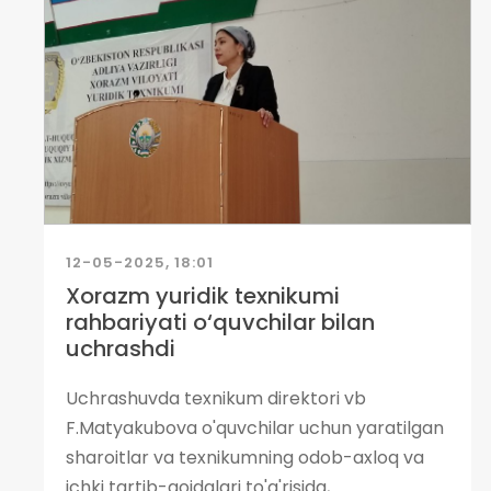
12-05-2025, 18:01
Xorazm yuridik texnikumi
rahbariyati o‘quvchilar bilan
uchrashdi
Uchrashuvda texnikum direktori vb
F.Matyakubova o'quvchilar uchun yaratilgan
sharoitlar va texnikumning odob-axloq va
ichki tartib-qoidalari to'g'risida,...