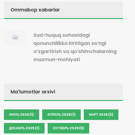
Ommabop xabarlar
Sud-huquq sohasidagi
qonunchilikka kiritilgan so‘ngi
o‘zgartirish va qo‘shimchalarning
mazmun-mohiyati
Ma'lumotlar arxivi
ИЮЛЬ 2026 (1)
АПРЕЛЬ 2026 (1)
МАРТ 2026 (3)
ДЕКАБРЬ 2025 (1)
ОКТЯБРЬ 2025 (5)