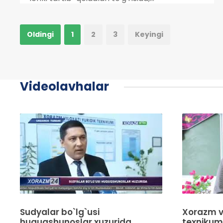
Oldingi
1
2
3
Keyingi
Videolavhalar
Sudyalar bo`lg`usi
Xorazm vi
huquqshunoslar xuzurida
texnikumi