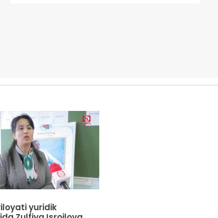
loyati yuridik
da Zulfiya Isroilova