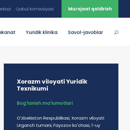
rkazi
Qabul komissiyasi
Murojaat qoldirish
ekanat
Yuridik klinika
Savol-javoblar
Xorazm viloyati Yuridik
Texnikumi
Bog'lanish ma'lumotlari
O'zbekiston Respublikasi, Xorazm viloyati
Urganch tumani, Fayozov ko'chasi, 1-uy