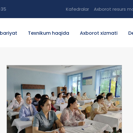
-35
Kafedralar
Axborot resurs ma
bariyat
Texnikum haqida
Axborot xizmati
D