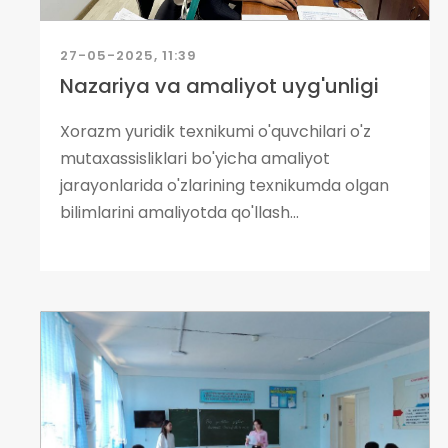
27-05-2025, 11:39
Nazariya va amaliyot uyg'unligi
Xorazm yuridik texnikumi o'quvchilari o'z
mutaxassisliklari bo'yicha amaliyot
jarayonlarida o'zlarining texnikumda olgan
bilimlarini amaliyotda qo'llash...