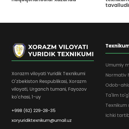
tavalludin
Texniku
Umumiy m
Xorazm viloyati Yuridik Texnikumi
Normativ h
O'zbekiston Respublikasi, Xorazm
Odob-ahlo
viloyati, Urganch tumani, Fayozov
Ta'lim to'g
ko'chasi, 1-uy
Texnikum 
+998 (62) 229-28-35
Ichki tarti
xoryuridiktexnikum@umail.uz