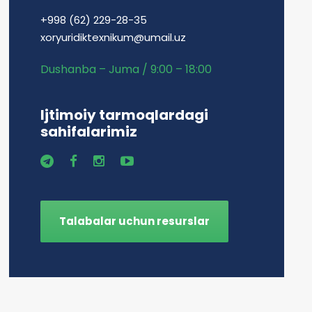
+998 (62) 229-28-35
xoryuridiktexnikum@umail.uz
Dushanba – Juma / 9:00 – 18:00
Ijtimoiy tarmoqlardagi
sahifalarimiz
Talabalar uchun resurslar