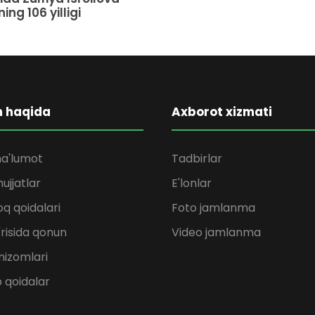
ing 106 yilligi
m haqida
Axborot xizmati
a'lumot
Tadbirlar
ujjatlar
E'lonlar
q qoidalari
Foto jamlanma
'risida qonun
Video jamlanma
nizomlari
b qoidalar