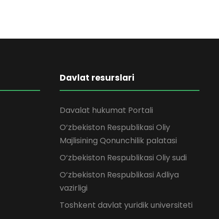
Davlat resurslari
Davalat hukumat Portali
O‘zbekiston Respublikasi Oliy
Majlisining Qonunchilik palatasi
O‘zbekiston Respublikasi Oliy sudi
O‘zbekiston Respublikasi Adliya
vazirligi
Toshkent davlat yuridik universiteti