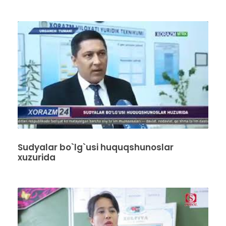
Sudyalar bo`lg`usi huquqshunoslar
xuzurida