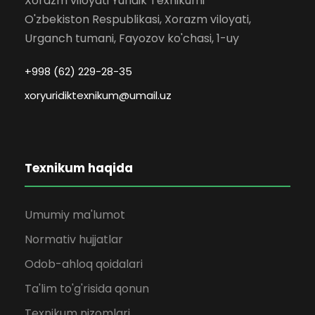
Xorazm viloyati Yuridik Texnikumi
O'zbekiston Respublikasi, Xorazm viloyati,
Urganch tumani, Fayozov ko'chasi, 1-uy
+998 (62) 229-28-35
xoryuridiktexnikum@umail.uz
Texnikum haqida
Umumiy ma'lumot
Normativ hujjatlar
Odob-ahloq qoidalari
Ta'lim to'g'risida qonun
Texnikum nizomlari