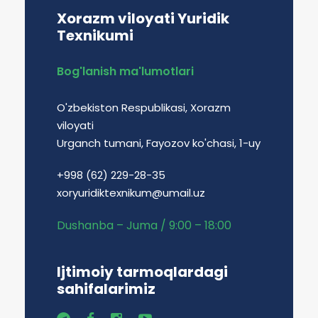
Xorazm viloyati Yuridik
Texnikumi
Bog'lanish ma'lumotlari
O'zbekiston Respublikasi, Xorazm
viloyati
Urganch tumani, Fayozov ko'chasi, 1-uy
+998 (62) 229-28-35
xoryuridiktexnikum@umail.uz
Dushanba – Juma / 9:00 – 18:00
Ijtimoiy tarmoqlardagi
sahifalarimiz