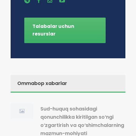
Talabalar uchun
resurslar
Ommabop xabarlar
Sud-huquq sohasidagi
qonunchilikka kiritilgan so‘ngi
o‘zgartirish va qo‘shimchalarning
mazmun-mohiyati