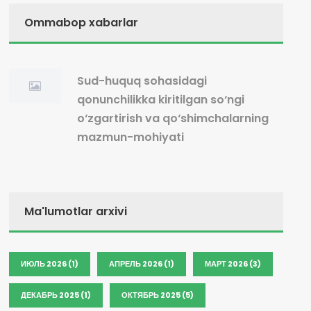
Ommabop xabarlar
Sud-huquq sohasidagi
qonunchilikka kiritilgan so‘ngi
o‘zgartirish va qo‘shimchalarning
mazmun-mohiyati
Ma'lumotlar arxivi
ИЮЛЬ 2026 (1)
АПРЕЛЬ 2026 (1)
МАРТ 2026 (3)
ДЕКАБРЬ 2025 (1)
ОКТЯБРЬ 2025 (5)