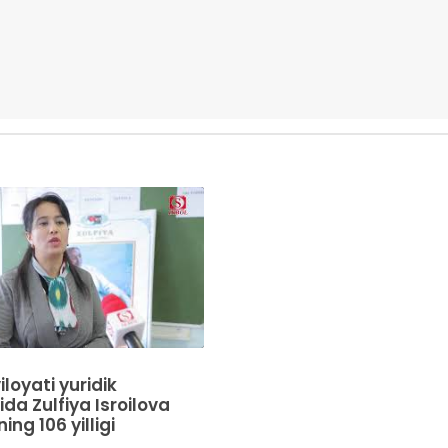
loyati yuridik
da Zulfiya Isroilova
ing 106 yilligi