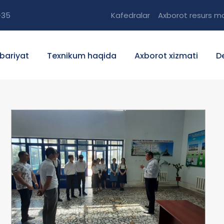
-35
Kafedralar
Axborot resurs ma
bariyat
Texnikum haqida
Axborot xizmati
D