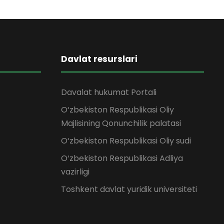
Davlat resurslari
Davalat hukumat Portali
O‘zbekiston Respublikasi Oliy
Majlisining Qonunchilik palatasi
O‘zbekiston Respublikasi Oliy sudi
O‘zbekiston Respublikasi Adliya
vazirligi
Toshkent davlat yuridik universiteti