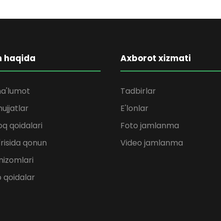
m haqida
Axborot xizmati
a'lumot
Tadbirlar
ujjatlar
E'lonlar
q qoidalari
Foto jamlanma
'risida qonun
Video jamlanma
nizomlari
b qoidalar