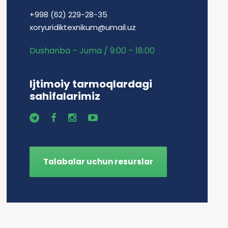
+998 (62) 229-28-35
xoryuridiktexnikum@umail.uz
Dushanba – Juma / 9:00 – 18:00
Ijtimoiy tarmoqlardagi
sahifalarimiz
Talabalar uchun resurslar