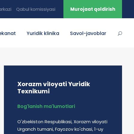
rkazi
Qabul komissiyasi
Murojaat qoldirish
ekanat
Yuridik klinika
Savol-javoblar
Xorazm viloyati Yuridik
Texnikumi
Bog'lanish ma'lumotlari
O'zbekiston Respublikasi, Xorazm viloyati
Urganch tumani, Fayozov ko'chasi, 1-uy