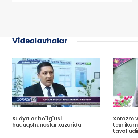
Videolavhalar
Sudyalar bo`lg`usi
Xorazm vi
huquqshunoslar xuzurida
texnikumi
tavalludin