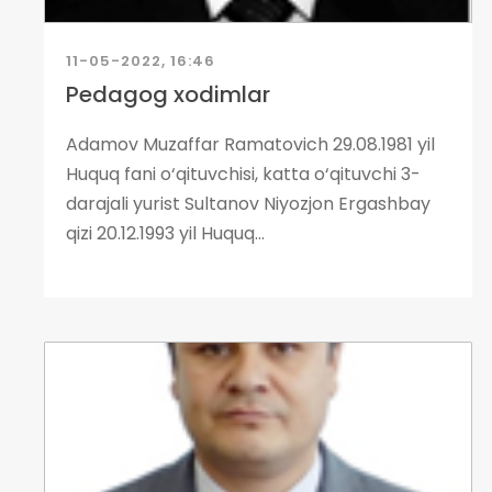
11-05-2022, 16:46
Pedagog xodimlar
Adamov Muzaffar Ramatovich 29.08.1981 yil
Huquq fani o‘qituvchisi, katta o‘qituvchi 3-
darajali yurist Sultanov Niyozjon Ergashbay
qizi 20.12.1993 yil Huquq...