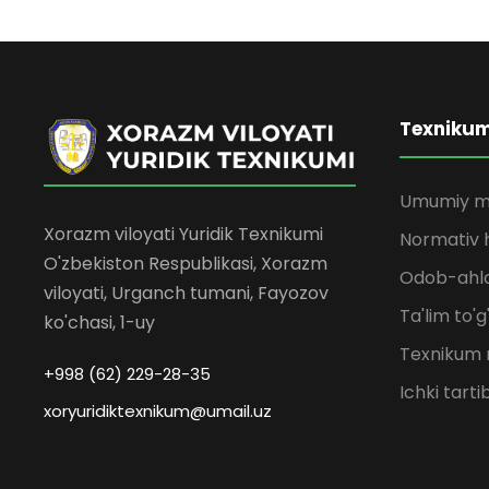
Texniku
Umumiy m
Xorazm viloyati Yuridik Texnikumi
Normativ h
O'zbekiston Respublikasi, Xorazm
Odob-ahlo
viloyati, Urganch tumani, Fayozov
Ta'lim to'g
ko'chasi, 1-uy
Texnikum 
+998 (62) 229-28-35
Ichki tarti
xoryuridiktexnikum@umail.uz