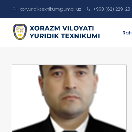
xoryuridiktexnikum@umail.uz
+998 (62) 229-28
Rah