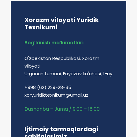
Xorazm viloyati Yuridik
Texnikumi
Bog'lanish ma'lumotlari
O'zbekiston Respublikasi, Xorazm
viloyati
Urganch tumani, Fayozov ko'chasi, 1-uy
+998 (62) 229-28-35
xoryuridiktexnikum@umail.uz
Dushanba – Juma / 9:00 – 18:00
Ijtimoiy tarmoqlardagi
sahifalarimiz