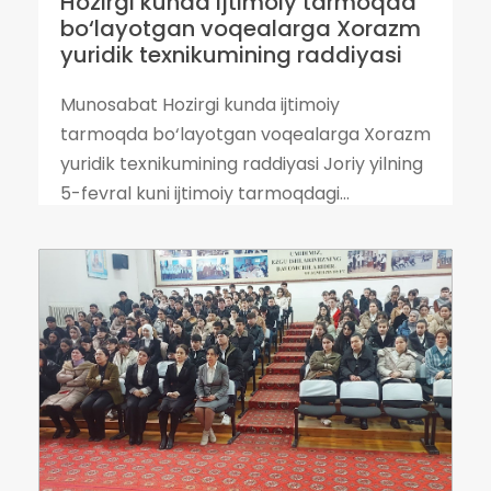
Hozirgi kunda ijtimoiy tarmoqda
bo‘layotgan voqealarga Xorazm
yuridik texnikumining raddiyasi
Munosabat Hozirgi kunda ijtimoiy
tarmoqda bo‘layotgan voqealarga Xorazm
yuridik texnikumining raddiyasi Joriy yilning
5-fevral kuni ijtimoiy tarmoqdagi...