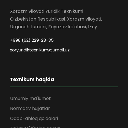
Xorazm viloyati Yuridik Texnikumi
O'zbekiston Respublikasi, Xorazm viloyati,
Urganch tumani, Fayozov ko'chasi, 1-uy
+998 (62) 229-28-35
xoryuridiktexnikum@umail.uz
Texnikum haqida
Umumiy ma'lumot
Normativ hujjatlar
Odob-ahloq qoidalari