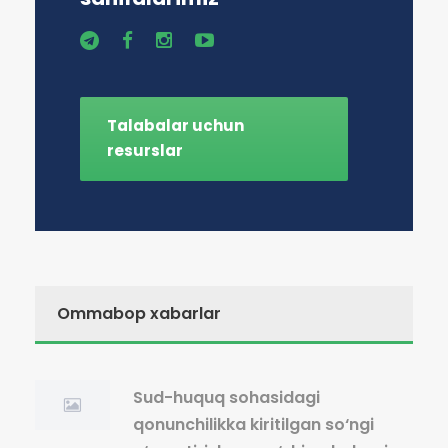
Talabalar uchun
resurslar
Ommabop xabarlar
Sud-huquq sohasidagi
qonunchilikka kiritilgan so‘ngi