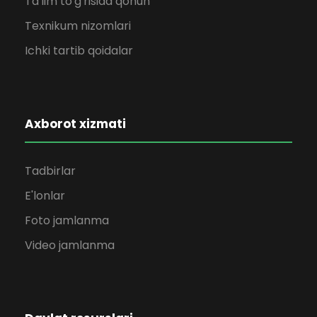
Ta'lim to'g'risida qonun
Texnikum nizomlari
Ichki tartib qoidalar
Axborot xizmati
Tadbirlar
E'lonlar
Foto jamlanma
Video jamlanma