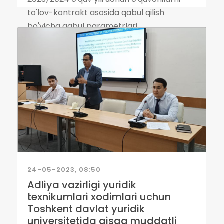
to'lov-kontrakt asosida qabul qilish
bo'yicha qabul parametrlari...
24-05-2023, 08:50
Adliya vazirligi yuridik
texnikumlari xodimlari uchun
Toshkent davlat yuridik
universitetida qisqa muddatli