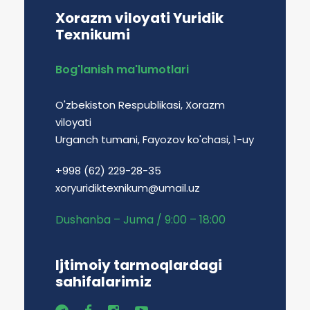
Xorazm viloyati Yuridik
Texnikumi
Bog'lanish ma'lumotlari
O'zbekiston Respublikasi, Xorazm
viloyati
Urganch tumani, Fayozov ko'chasi, 1-uy
+998 (62) 229-28-35
xoryuridiktexnikum@umail.uz
Dushanba – Juma / 9:00 – 18:00
Ijtimoiy tarmoqlardagi
sahifalarimiz