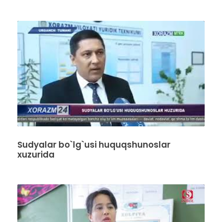
Sudyalar bo`lg`usi huquqshunoslar
xuzurida