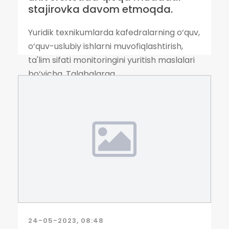
stajirovka davom etmoqda.
Yuridik texnikumlarda kafedralarning o‘quv,
o‘quv-uslubiy ishlarni muvofiqlashtirish,
ta'lim sifati monitoringini yuritish maslalari
bo‘yicha, Talabalarga...
24-05-2023, 08:48