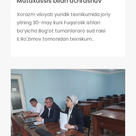
Mutaxassis bilan uchrashuv
Xorazm viloyati yuridik texnikumida joriy
yilning 30-may kuni Fuqarolik ishlari
bo‘yicha Bog‘ot tumanlararo sud raisi
E.Ro'zimov tomonidan texnikum...