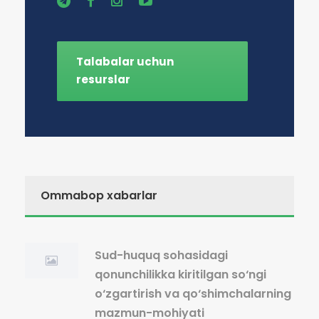
Talabalar uchun
resurslar
Ommabop xabarlar
Sud-huquq sohasidagi
qonunchilikka kiritilgan so‘ngi
o‘zgartirish va qo‘shimchalarning
mazmun-mohiyati