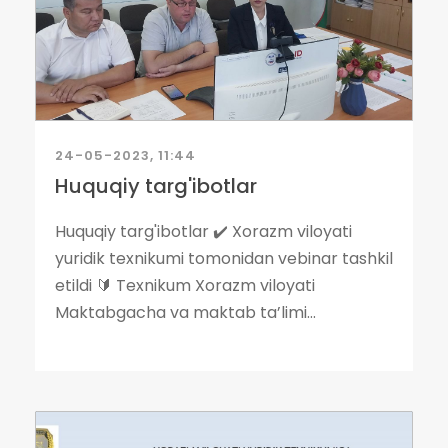
24-05-2023, 11:44
Huquqiy targ'ibotlar
Huquqiy targ'ibotlar ✔️ Xorazm viloyati
yuridik texnikumi tomonidan vebinar tashkil
etildi 🔰 Texnikum Xorazm viloyati
Maktabgacha va maktab ta’limi...