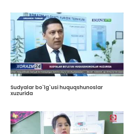
Sudyalar bo`lg`usi huquqshunoslar
xuzurida