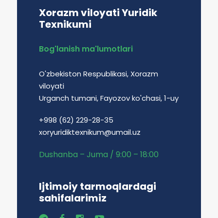
Xorazm viloyati Yuridik
Texnikumi
Bog'lanish ma'lumotlari
O'zbekiston Respublikasi, Xorazm
viloyati
Urganch tumani, Fayozov ko'chasi, 1-uy
+998 (62) 229-28-35
xoryuridiktexnikum@umail.uz
Dushanba – Juma / 9:00 – 18:00
Ijtimoiy tarmoqlardagi
sahifalarimiz