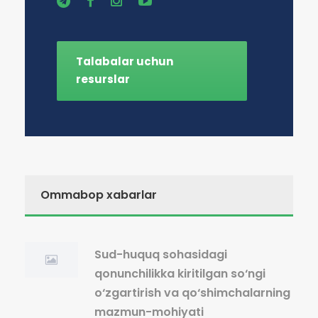
Talabalar uchun
resurslar
Ommabop xabarlar
Sud-huquq sohasidagi
qonunchilikka kiritilgan so‘ngi
o‘zgartirish va qo‘shimchalarning
mazmun-mohiyati