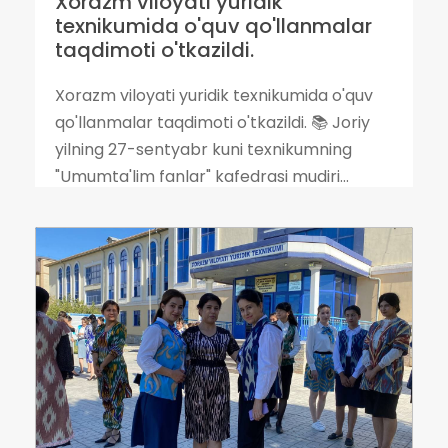
Xorazm viloyati yuridik
texnikumida o'quv qo'llanmalar
taqdimoti o'tkazildi.
Xorazm viloyati yuridik texnikumida o'quv
qo'llanmalar taqdimoti o'tkazildi. 📚 Joriy
yilning 27-sentyabr kuni texnikumning
"Umumta'lim fanlar" kafedrasi mudiri...