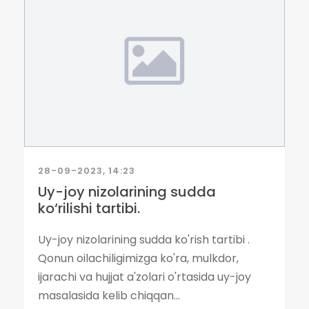
28-09-2023, 14:23
Uy-joy nizolarining sudda
ko‘rilishi tartibi.
Uy-joy nizolarining sudda ko'rish tartibi .
Qonun oilachiligimizga ko'ra, mulkdor,
ijarachi va hujjat a'zolari o'rtasida uy-joy
masalasida kelib chiqqan...