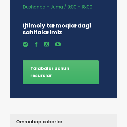
Dushanba – Juma / 9:00 – 18:00
Ijtimoiy tarmoqlardagi
sahifalarimiz
Talabalar uchun
resurslar
Ommabop xabarlar