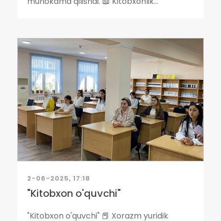
muhokama qilishdi. 📖 Kitobxonlik...
2-06-2025, 17:18
"Kitobxon o'quvchi"
"Kitobxon o'quvchi" 📕 Xorazm yuridik