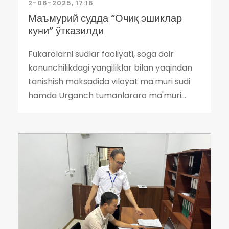
2-06-2025, 17:16
Маъмурий судда “Очиқ эшиклар
куни” ўтказилди
Fukarolarni sudlar faoliyati, soga doir
konunchilikdagi yangiliklar bilan yaqindan
tanishish maksadida viloyat ma'muri sudi
hamda Urganch tumanlararo ma'muri...