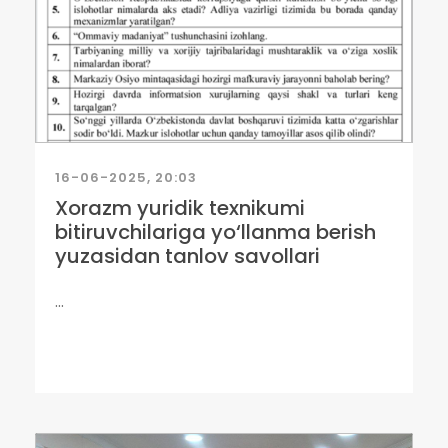
16-06-2025, 20:03
Xorazm yuridik texnikumi
bitiruvchilariga yo‘llanma berish
yuzasidan tanlov savollari
...