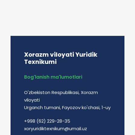
Xorazm viloyati Yuridik
Texnikumi
Bog'lanish ma'lumotlari
O'zbekiston Respublikasi, Xorazm
viloyati
Urganch tumani, Fayozov ko'chasi, 1-uy
+998 (62) 229-28-35
xoryuridiktexnikum@umail.uz