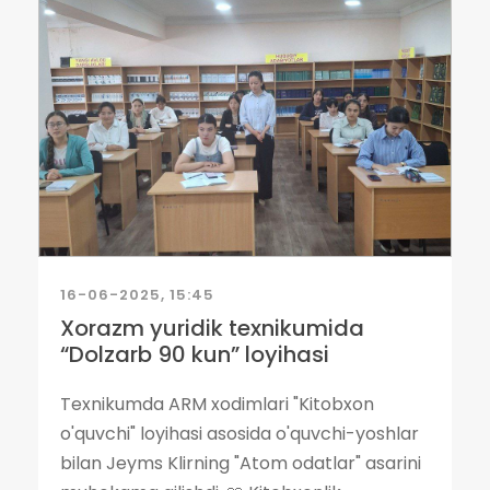
16-06-2025, 15:45
Xorazm yuridik texnikumida
“Dolzarb 90 kun” loyihasi
Texnikumda ARM xodimlari "Kitobxon
o'quvchi" loyihasi asosida o'quvchi-yoshlar
bilan Jeyms Klirning "Atom odatlar" asarini