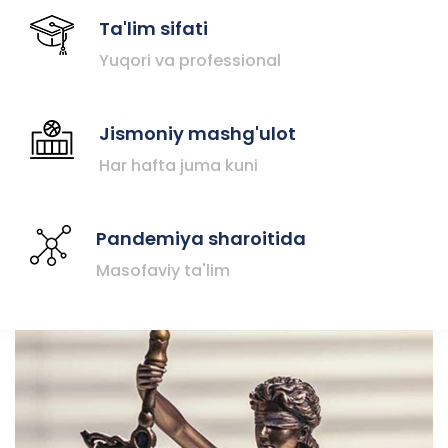
Ta'lim sifati
Yuqori va professional
Jismoniy mashg'ulot
Har hafta juma kuni
Pandemiya sharoitida
Masofaviy ta'lim