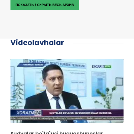
ПОКАЗАТЬ / СКРЫТЬ ВЕСЬ АРХИВ
Videolavhalar
Sudyalar bo`lg`usi huquqshunoslar