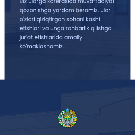
Biz ularga karerasida muvaffaqiyat
qozonishga yordam beramiz, ular
o'zlari qiziqtirgan sohani kashf
etishlari va unga rahbarlik qilishga
jur'at etishlarida amaliy
ko'maklashamiz.