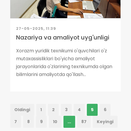
27-05-2025, 11:39
Nazariya va amaliyot uyg'unligi
Xorazm yuridik texnikumi o'quvchilari o'z
mutaxassisliklari bo'yicha amaliyot
jarayonlarida o'zlarining texnikumda olgan
bilimlarini amaliyotda qo'llash...
Oldingi
1
2
3
4
5
6
7
8
9
10
...
87
Keyingi