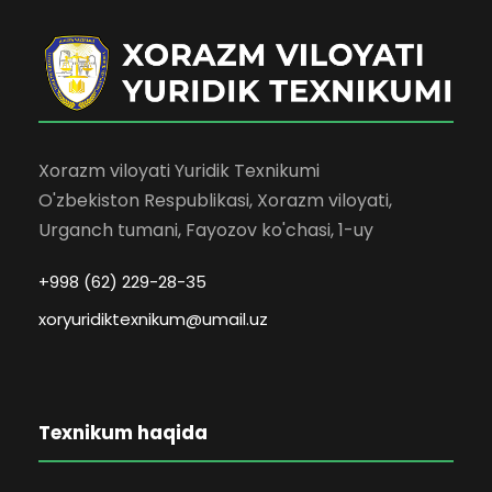
Xorazm viloyati Yuridik Texnikumi
O'zbekiston Respublikasi, Xorazm viloyati,
Urganch tumani, Fayozov ko'chasi, 1-uy
+998 (62) 229-28-35
xoryuridiktexnikum@umail.uz
Texnikum haqida