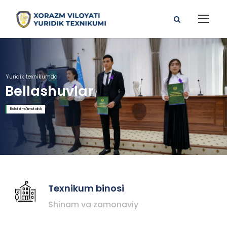
Yuridik texnikumda
Bellashuvlar
Batafsil ma'lumot olish
Texnikum binosi
Shinam va zamonaviy